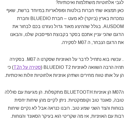
לגבי אלחוטיות משתלמות ואיכותיות?
כאן תמצאו שתי חברות בולטות ופופלאריות במיוחד ברשת, שאף
נמכרות בארץ (ביוקר) לא מעט – חברת BLUEDIO וחברת
AUSDOM. בגלל שההיצע מאוד גדול נעזרנו בכם לבחור את
הדגם שהכי עניין אתכם בסקר בקבוצת הפייסבוק שלנו, והבאנו
את הדגם הנבחר, ה M07 לסקירה.
. עכשיו בוא נתחיל לדבר על האוזניות שסקרנו ה M07. בסקירה
תהיה הרבה השוואה לאוזניות BLUEDIO T2 (
סקירה על הT2
) כי
הן על אותו טווח מחירים ושתיהן אוזניות אלחוטיות זולות ואיכותיות.
הM07 הן אוזניות BLUETOOTH מתקפלות. הן מגיעות עם סוללה
טובה, סאונד טוב וקופמקטיות. ניתן לקיים מהן שיחות יחסית
בנוחות והצד השני שמע טוב. רובנו כנראה אבל לא נקיים שיחות
רבות עם האוזניות, אז מה שקריטי הוא בעיקר הסאונד והנוחות.