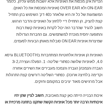
הכריות אינן מכסות את האוזניות אלא יושבות ממש עליהן, כלומר
ON-EAR ולא OVER EAR (אוזניות המכסות את כל האוזן).
המשמעות של כל זה היא שלאחר כ40 דק’ השימוש בהן התחיל
קצת להציק, הן התחילו דיי ללחוץ על האוזניים והדבר הורגש.
חשוב להגיד שהדבר הזה יכול לקרות באוזניות קשת רבות
והתופעה יחסית מוכרת למשתמשים. גם החברות הגדולות
שמיצרות אוזניות ON EAR סובלות מאותן הבעיות לפעמים.
האוזניות הן אוזניות אלחוטיות המתחברות בBLUETOOTH גרסא
4.0, לאוזניות שלושה כפתורי שליטה- 1. הפעלה ועצירה,2 ו3
הגברה והנמכה( הגברה והנמכה מעבירים את השירים אחורה
וקדימה בלחיצה ארוכה). כפתורי השליטה דורשים קצת התרגלות
אבל מרגישים מאוד יציבים במקומם וחזקים.
איכות הבנייה הייתה כאן קצת מאכזבת,
חשוב לציין שהן יהיו
איכותיות הרבה יותר מכל אוזניות הקשת שתקנו בתחנה מרכזית או