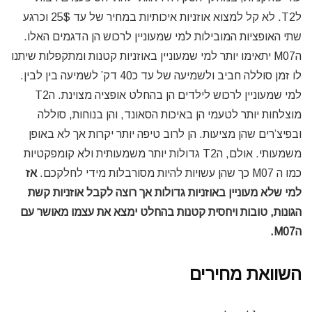
לT2. לא קל למצוא אוזניות איכותיות במחיר של עד 25$ וכרגע
שתי האופציות המובילות למי שמעוניין לרכוש הן הדגמים האלו.
הM07 יתאימו יותר למי שמעוניין באוזניות קטנות ומתקפלות שיתנו
לו זמן סוללה חביב ולשמיעה של עד כ40 דק’ לשמיעה בין לבין.
למי שמעוניין לרכוש לילדים הן בהחלט אופציה מצוינת. הT2
מוצלחות יותר לטעמי הן באיכות הסאונד, והן בנוחות, סוללה
ובפיצ’רים שהן מציעות. הן לרוב טיפה יותר יקרות אך לא באופן
משמעותי. אולם, הT2 גדולות יותר משמעותית ולא קומפקטיות
כמו ה M07 כך שהן עשויות להיות מסורבלות מידי לחלקכם.
אז
למי שלא מעוניין באוזניות גדולות אך רוצה לקבל אוזניות קשת
הגונות, טובות ויחסית קטנות בהחלט ימצא את עצמו מאושר עם
הM07.
השוואת מחירים