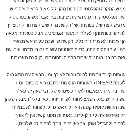
בנויות מפלסטיק חזק ויציב שאינו מרגיש זול. אבל כאן זה לא
ממש המקרה והפלסטיות נודפת מהן. קל מאוד לראות ולהרגיש
שהן מפלסטיק. הן כן מרגישות יציבות ביד אבל משהו בפלסטיק
מרגיש קצת זול, בפתיחה של הקשת מרגישים קצת חריקות וצריך
להיזהר בפתיחתן ולא להיות מאוד אגרסיבים אבל בפתיחה מלאה
הן יציבות ולא מרקדות כלל. הקשת שיושבת על הראש מצופה
דמוי עור ויחסית נוחה, כריות האוזניות עשיות גם הן מדמוי עור. עם
זאת בהיבט הזה של איכות הבנייה והחומרים, הן קצת מאכזבות.
אוזניות קשת צריכות להיות נוחות לאורך זמן, הבעיה עם הסוג הזה
לעומת IN EAR ( האוזניות הנפוצות שרובנו רואים ביום יום )
שהרבה מהן מכאיבות לאחר כשימוש של חצי שעה יש כאלה
שפחות ויש כאלה שמצליחות לשרוד יותר. כאן בגלל המבנה שלהן
שבו הקשת יחסית קטנה (ואין לי ראש גדול, לפחות לא במיוחד,
רק כפורפורציה לגודלן-לרוב באוזניות מסוג קשת אין לי צורך
לפתוח ולהגדיל אותן, אך כאן הייתי צריך לפתוח כ4 שלבים).