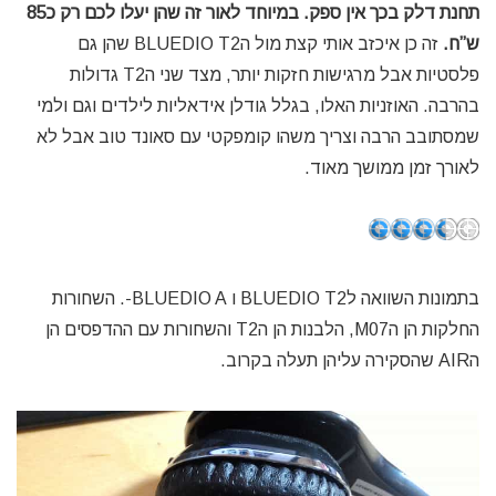
תחנת דלק בכך אין ספק. במיוחד לאור זה שהן יעלו לכם רק כ85
ש”ח.
זה כן איכזב אותי קצת מול הBLUEDIO T2 שהן גם
פלסטיות אבל מרגישות חזקות יותר, מצד שני הT2 גדולות
בהרבה. האוזניות האלו, בגלל גודלן אידאליות לילדים וגם ולמי
שמסתובב הרבה וצריך משהו קומפקטי עם סאונד טוב אבל לא
לאורך זמן ממושך מאוד.
בתמונות השוואה לBLUEDIO T2 ו BLUEDIO A-. השחורות
החלקות הן הM07, הלבנות הן הT2 והשחורות עם ההדפסים הן
הAIR שהסקירה עליהן תעלה בקרוב.