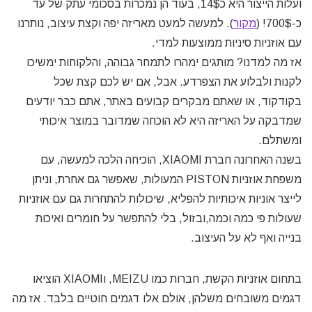
ועלות הייצור היא כ14$, בעוד הן נמכרות בסכומי עתק של עד
כ-700$! (
מקור
). למעשה למעט מאריזה יפה וקצת עיצוב, נותרנו
עם אוזניות סיניות ממוצעות למדי.
אז מה למדנו? מותגים ימהרו לתמחר גבוהה, והלקוחות ימשיכו
לקנות ולבלוע את הצפרדע. אבל, אם יש לכם קצת שכל
בקודקוד, או שאתם מבקרים קבועים באתר, אתם כבר יודעים
שמדבקה על האריזה היא לא הוכחה שמדובר במוצר איכותי
ומשתלם.
בשנה האחרונה חברת XIAOMI, הוכיחה הלכה למעשה, עם
משפחת אוזניות PISTON המעולות, שאפשר גם אחרת, וניתן
לייצר אוניות איכותיות להפליא, שיכולות להתחרות גם עם אוזניות
שעולות פי כמה וכמה,ובזול, בלי להתפשר על חומרים ואיכות
בנייה ואף לא על העיצוב.
בתחום אוזניות הקשת, חברות כמו MEIZU, וXIAOMI הוציאו
דגמים משובחים משלהן, אולם אלו דגמים חוטיים בלבד. אז מה