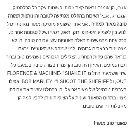
אז כן, הן אומנם נראות קצת זולות ופשוטות עקב כל הפלסטיק
המבריק, אבל
האיכות בהחלט מפתיעה לטובה והן נותנות תמורה
טובה מאוד למחיר
!. אני אחד ששומע מוסיקה מאוד מגוונת ויכול
לנוע בין לשמוע היפ-הופ, רוק, ראפ, רגאיי ושלל סגנונות אחרים.
בכל אחת מהמשימות האלה האוזניות עשו עבודה טובה, הן לא
מצטיינות בבאסים גבוהים, למי שמחפש שהאוזניים “ירעדו”
כנראה שהם פחות הפתרון. הצלילים הגבוהיים נשמעים טוב וברור
וגם הנמוכים. האיזון היה טוב והן עמדו בצורה טובה בכמעט כל
שיר ששמעתי החל מ FLORENCE & MACHINE- “SHAKE IT
OUT, ול BOB MARLEY -“I SHOOT THE SHERIFF ואפילו
בעברית טרמינל של מאיר אריאל. הן בהחלט עושות את עבודתן
מצוין בתחום הסאונד ועונות על הציפיות וניתן להבין למה הן
מקבלות דירוגים טובים.
סאונד טוב מאוד!