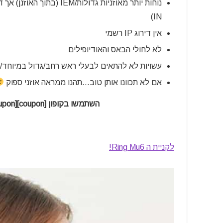
IN)
אין דירוג IP רשמי
לא לחולי הבאס והאודיופילים
עשויות לא להתאים לבעלי ראש רחב/גדול במיוחד/
אם לא תכוונו אותן טוב…תהנו ממראה אוזני ספוק
השתמשו בקופון [coupon]ZUZULP[/coupon] לקבלת ההנחה נוספת בקופה!
לקניית ה Ring Mu6!