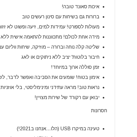
איכות סאונד טובה!
ברורות גם בשיחות עם סינון רעשים טוב
מעולות לספורט! עמידות למים, זיעה ופשוט לא זזות
מידה אחת לכולם! מתכווננות להתאמה אישית ללא צו
שליטה קלה נוחה וברורה – מוזיקה, שיחות ווליום עם
חיבור בלוטות' יציב ללא ניתוקים או לאג
זמן סוללה ארוך במיוחד!
אימון בטוח! שומעים את הסביבה ואפשר לדבר, לשמ
נראות טוב! מראה עתידני ומינימליסטי, בלי אוזניות
יבואן עם רקורד של שירות מצויין!
חסרונות
טעינה במיקרו USB (הלו…אנחנו ב2021!)