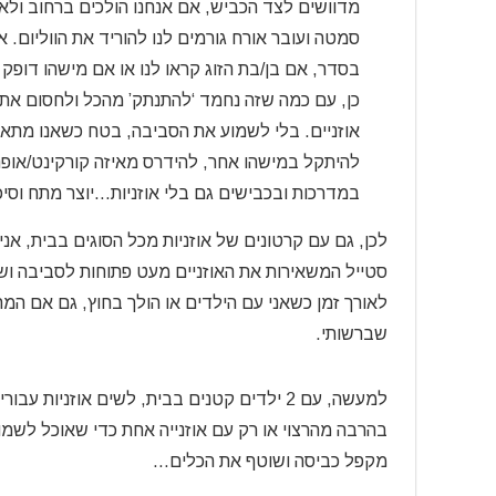
מדוושים לצד הכביש, אם אנחנו הולכים ברחוב ולא
סמטה ועובר אורח גורמים לנו להוריד את הווליום.
בסדר, אם בן/בת הזוג קראו לנו או אם מישהו דופק
כן, עם כמה שזה נחמד ‘להתנתק’ מהכל ולחסום את
אוזניים. בלי לשמוע את הסביבה, בטח כשאנו מתאמ
להיתקל במישהו אחר, להידרס מאיזה קורקינט/אופנ
במדרכות ובכבישים גם בלי אוזניות…יוצר מתח וסיכו
סטייל המשאירות את האוזניים מעט פתוחות לסביבה ושני
שברשותי.
למעשה, עם 2 ילדים קטנים בבית, לשים אוזניו
בהרבה מהרצוי או רק עם אוזנייה אחת כדי שאוכל לשמו
מקפל כביסה ושוטף את הכלים…