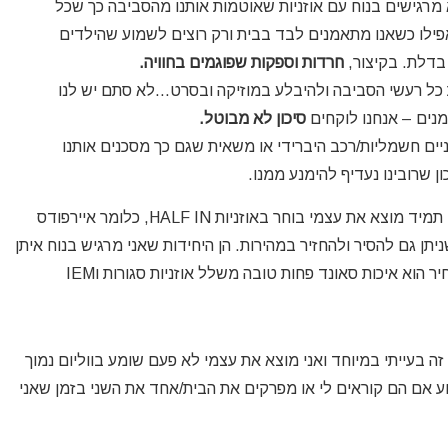
 מרגישים בנוח עם אוזניות שאוטמות אותנו מהסביבה כך שכל
 אפילו כשאנו מתאמנים לבד בבית ורק רוצים לשמוע שהילדים
 בדלת. בקיצור,
חרדות וספקות שפוגמים בחוויה.
 כל רעשי הסביבה ולהיבלע במוזיקה ובסרט…לא סתם יש לנו
נים – אנחנו לוקחים
סיכון לא מבוטל.
יים חשמליות/רכב היברידי או משאית שגם כך מסכנים אותנו
ן שרובינו נעדיף להימנע ממנו.
לכן, גם עם קרטונים של אוזניות מכל הסוגים בבית, אני תמיד מוצא את עצמי בוחר באוזניות HALF IN, כלומר איירפודס
תן גם להסיר ולהחזיר במהירות. הן היחידות שאני מרגיש בנוח איתן
לאורך זמן כשאני עם הילדים או הולך בחוץ, גם אם המחיר הוא איכות סאונד פחות טובה משלל אוזניות סגורות וIEM
ת עבורי זה בעייתי במיוחד ואני מוצא את עצמי לא פעם שומע בווליום נמוך
ע אם הם קוראים לי או מפרקים את הבית/אחד את השני בזמן שאני