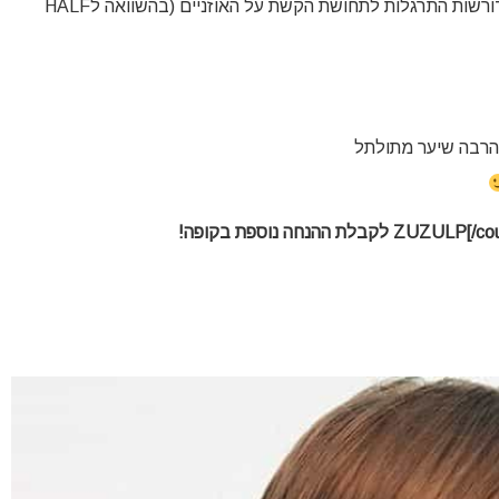
נוחות יותר מאוזניות גדולות/IEM (בתוך האוזנן) אך דורשות התרגלות לתחושת הקשת על האוזניים (בהשוואה לHALF
הרבה שיער מתולתל