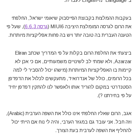
ב”Language” מ-English לעברית.
בעקבות ההמלצות בקבוצת הפייסבוק שיאומי ישראל, החלפתי
את הרום לגרסה המומלצת היציבה MIUI6 (
גרסה 6.6.3
), שעל פי
הטענה העברית בה טובה יותר ויש בה פחות אפליקציות מיותרות.
ביצעתי את החלפת הרום בקלות על פי המדריך שכתב Eliran
Azarzar, ולא שמתי לב לשינויים משמעותיים, אם כי אכן לא
קיימות בו האפליקציות המיותרות (מישהו יכול להסביר לי למה
בכל הרומים, כולל של אנדרואיד, מתעקשים לכלול את הדפדפן
הסטנדרטי במקום להוריד אותו ולאפשר לנו להתקין דפדפן יחיד
על פי בחירתנו ?).
אגב, הרום שאליו החלפתי אינו כולל את השפה הערבית (Arabic),
וזה חבל. אני עובד גם במגזר הערבי, והיה לי נוח אם הייתי יכול
להחליף את השפה לערבית בעת הצורך.