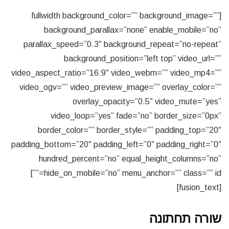
[fullwidth background_color=”” background_image=””
background_parallax=”none” enable_mobile=”no”
parallax_speed=”0.3″ background_repeat=”no-repeat”
background_position=”left top” video_url=””
video_aspect_ratio=”16:9″ video_webm=”” video_mp4=””
video_ogv=”” video_preview_image=”” overlay_color=””
overlay_opacity=”0.5″ video_mute=”yes”
video_loop=”yes” fade=”no” border_size=”0px”
border_color=”” border_style=”” padding_top=”20″
padding_bottom=”20″ padding_left=”0″ padding_right=”0″
hundred_percent=”no” equal_height_columns=”no”
hide_on_mobile=”no” menu_anchor=”” class=”” id=””]
[fusion_text]
שורה תחתונה