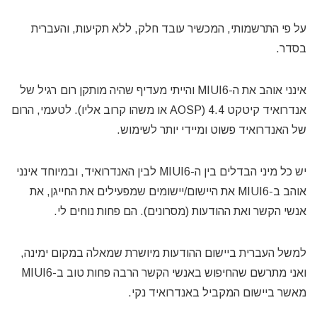
על פי התרשמותי, המכשיר עובד חלק, ללא תקיעות, והעברית
בסדר.
אינני אוהב את ה-MIUI6 והייתי מעדיף שהיה מותקן רום רגיל של
אנדרואיד קיטקט 4.4 (AOSP או משהו קרוב אליו). לטעמי, הרום
של האנדרואיד פשוט ומיידי יותר לשימוש.
יש כל מיני הבדלים בין ה-MIUI6 לבין האנדרואיד, ובמיוחד אינני
אוהב ב-MIUI6 את היישום/יישומים שמפעילים את החייגן, את
אנשי הקשר ואת ההודעות (מסרונים). הם פחות נוחים לי.
למשל העברית ביישום ההודעות מיושרת שמאלה במקום ימינה,
ואני מתרשם שהחיפוש באנשי הקשר הרבה פחות טוב ב-MIUI6
מאשר ביישום המקביל באנדרואיד נקי.