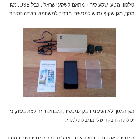
טלפון, מטען שקע קיר + מתאם לשקע ישראלי, כבל USB, מגן
מסך, מגן שקוף גמיש למכשיר, מדריך למשתמש בשפה הסינית.
מגן המסך לא הגיע מודבק למכשיר, ומבחינתי זה קצת בעיה, כי
יכולת ההדבקה שלי מוגבלת למדי.
המטען נראה בסדר וטוען היטב, אבל מדובר במטען סיני, במובן