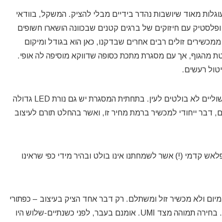
מעוגלות מאוד שיושבות נהדר בידיים מבלי להציק. המשקל, בוודאי
ל מתכת ופלסטיק עם חיזוקים של ברגים קטנים שבכוונה הושארו חשופים
מכשירים זולים רבים אחרים שבדקנו, כאן הוא בגודל ומיקום
מהגוף, אך עם מסגרת מתכת כסופה שדווקא מוסיפה לה אופי.
יטול רעשים.
מלפנים המסך משתלב היטב עם המסגרת השחורה, והשוליים לא בולטים לעין. בתחתית המסגרת יש גם נורת LED גדולה
עינה בדומה למכשירי OPPO המעוצבים, דבר ייחודי למכשיר ברמת מחיר זו, ואשר בהחלט תורם לעיצוב
ש קדמי (!) אשר לשמחתנו אינו בולט ובהיר מידי כפי שראינו
מיום ולא מכשיר זול ומשתלם. רק דבר אחד הציק בעיצוב – כפתורי
הפתיחה והווליום מוקמו דווקא בצד שמאל של המכשיר. בחירה תמוהה מצד UMI. אומנם בעבר, לפני כשנתיים-שלוש היו