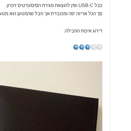
כבל USB-C ופין להוצאת מגירת הסים/כרטיס זיכרון.
סך הכל אריזה יפה ומכובדת אך חבל שהמטען הוא מטען 1A איטי שלא עולה בקנה אחד עם חיבור ה USB-C החד
דירוג איכות החבילה: