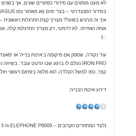
לא מעט מותגים עם סידורי כפתורים שונים, אך בשנים
בסידור הסטנדרטי – בצד ימים (או מאחור כמו LG/ASUS). מוזר מצד UMI לבחור דווקא במיקום שמאלי.
איך זה מרגיש בפועל? מצריך קצת התרגלות ראשונית –
אותה האחיזה. לא דרמטי, רק מצריך התרגלות קלה. אפ
:-).
עוד נקודה, שספק אם מיקומה ב’איכות בנייה’ או ‘סאונד
IRON PRO נעלם לו ברגע שבו הרטט עובד. בש
קצר, כמו למשל הקלדה, הוא מלווה בזמזום רעשני וזו
דירוג איכות הבנייה:
(לצד המתחרים הקרובים – ELEPHONE P8000 וה XIAOMI REDMI NOTE 3)