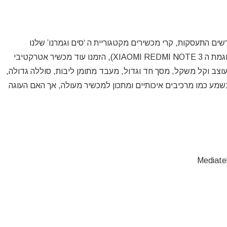
ם התעסקות, קרי מכשירים מקטגוריית ה ‘סים וגמרנו’ שלנו
(ולהבדיל ממכשירים מעולים אך הדורשים התעסקות דוגמת ה XIAOMI REDMI NOTE 3), הזמנו עוד מכשיר אטרקטיבי
 3GB ראם, גוף מתכת מעוצב וקל משקל, מסך חד וגדול, מעבד מתומן ליבות, סוללה גדולה,
 סוני. נשמע כמו מרכיבים איכותיים ומתכון למכשיר מעולה, אך האם העוגה