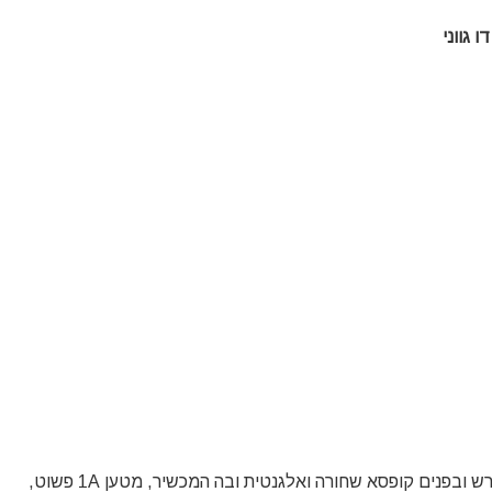
דו גווני
החבילה כאן מגיעה בקופסה משולבת – כיסוי כסוף מוברש ובפנים קופסא שחורה ואלגנטית ובה המכשיר, מטען 1A פשוט,