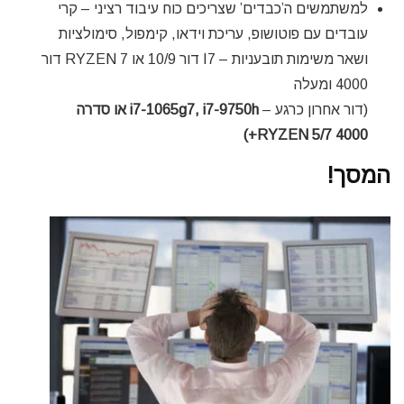
למשתמשים ה’כבדים’ שצריכים כוח עיבוד רציני – קרי
עובדים עם פוטושופ, עריכת וידאו, קימפול, סימולציות
ושאר משימות תובעניות – I7 דור 10/9 או RYZEN 7 דור
4000 ומעלה
(דור אחרון כרגע –
i7-1065g7, i7-9750h או סדרה
RYZEN 5/7 4000+)
המסך!