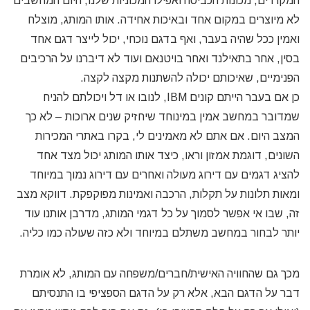
המקררים, מכונות הכביסה ואפילו המכוניות שלנו, היום המחשבים
לא מיוצרים במקום אחד ובאיכות אחידה. אותו המותג, מוצלח
ואמין ככל שהיה בעבר, ואף בדגם נוכחי, יכול לייצר דגם אחד
בסין, אחר בתאילנד ואחר בויטנאם ועוד לא דיברנו על הרכיבים
הפנימיים, שאיכותם יכולה להשתנות מקצה לקצה.
כן אם בעבר הייתם קונים IBM, לנובו או דל ויכולתם להניח
שמדובר במחשב אמין במינוחד שיחזיק שנים ארוכות – לא כך
המצב היום. אם אתם לא מאמינים לי, בקרו באתרי המכירות
השונים, דוגמת אמזון וראו, כיצד אותו המותג יכול מצד אחד
להציג דגמים עם דירוג מעולה ואחרים עם דירוג נמוך במיוחד
ומאות תלונות על תקלות, הרכבה ואמינות מפוקפקת. דווקא מצב
זה, שבו אי אפשר לסמוך על כל דגמי המותג, מדרבן אותנו עוד
יותר לבחור במחשב משתלם במיוחד ולא כזה שעולה כמו כליה.
מכך גם שהחוויה האישית/חברים/משפחה עם המותג, לא אומרת
דבר על הדגם הבא, אלא רק על הדגם הספציפי בו התנסיתם