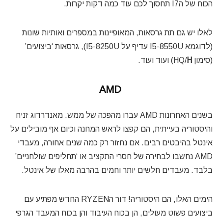
הכוח של הI7 תחסוך לכם עוד כמה דקות יקרות.
לאלו יש גם תת גרסאות, המאופיינות במספרים ואותיות שונות
(לדוגמא I5-8550U עדיף על I5-8250U), גרסאות ‘ביצועים’
(סימון HQ/
H
) ועוד ועוד.
AMD
בשנים האחרונות AMD עברו מהפכה של ממש. מאנדרדוג זניח
והיסטוריה בעייתית, הם קפצו לראש המחנה וכיום אף מובילים על
אינטל בהיבטים רבים. אם נחזור רק כמה שנים אחורה, מעבדי
AMD נחשבו לבחירה של חסרי התקציב או ‘תחליפים שולחניים’
בלבד. מעבדים חלשים יותר וחמים בהרבה מאלו של אינטל.
הימים האלו, הם היסטוריה! דור הRYZEN החדש מפתיע עם
ביצועים פשוט מעולים, הן בכוח העיבוד והן בכוח המעבד הגרפי