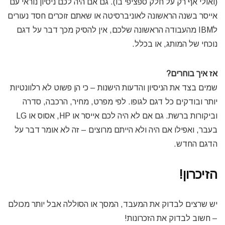
(ואולי אף רק על חלק ספציפי בו). גם אם היה לכם ניסיון נוראי עם
אייסר בשנה הראשונה לאוניברסיטה או שאתם זוכרים חסד נעורים
לIBM מהעבודה הראשונה שלכם, אין להסיק מכך דבר על דגם
נוכחי של המותג, או בכלל.
אז איך בוחרים?
שמים בצד את הניסיון והדעות הישנות – כי הן פשוט לא רלוונטיות
יותר ובודקים כל דגם לגופו. לפי מפרט, מחיר, הרכבה, סדרה
וביקורות ברשת. גם אם לא היה לכם אייסר או HP, אסוס או LG
בעבר, ואפילו אם היה ולא הייתם מרוצים – זה לא אומר דבר על
הדגם החדש.
הזיכרון!
יש שרצים לבדוק את המעבד, המסך או הסוללה אבל יותר מכולם
– חשוב לבדוק את הזכרונות!