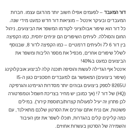
דור המעבד
– לפעמים אפילו חשוב יותר מהדגם עצמו. חברות
המעבדים ובעיקר אינטל – מוציאות דור חדש כמעט מידי שנה.
כל דור הוא שיפור אבולוציוני לקודמו המשפר את הביצועים, ניהול
החום והסוללה. לעיתים השיפורים הם זניחים יחסית, כמו הקפיצה
בין דור 6 ל7 ולעיתים דרמטיים – כמו הקפיצה לדור 8, שבנוסף
לשלל שיפורים אחרים, מכפיל את מספר הליבות ומשפר את
הביצועים כמעט ב40%!
אינטל אף הגדילה לעשות והוסיפה תוכנה קלה לביצוע אובקלוקינג
(שיפור ביצועים) המאפשר גם למעבדים חסכוניים כגון הI5-
8265U לספק ביצועים גבוהים יותר מסדרות הגיימינג והגרפיקה
(HQ) של דור 7! (אך כמובן יש מחיר בצריכת חשמל וטמפרטורה
לכן פתרון זה יעיל לפעולות קצרות/בתוספת קירור). במילים
פשוטות, אם נניח אתם עורכים את הסרטון שלכם מתאילנד, עם
כמה קליקים קלים בהגדרות, תוכלו לשפר את זמן העיבוד
והשמירה של הסרטון בעשרות אחוזים.