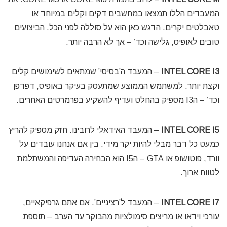
המעבדים הללו תמצאו במחשבים דקים וקלים במיוחד או
טאבלטים יקרים. הדגש כאן הוא על סוללה לפני הכל. הביצועים
טובים לאופיס, גלישה וכד’ – אך לא הרבה יותר.
INTEL CORE I3
– המעבד ה’בסיסי’ שמתאים לשימושים קלים
וקצת יותר. למשתמש הממוצע שמתעסק בעיקר באופיס, דפדפן
וכד’ – הI3 מספיק בהחלט ועדיף להשקיע בפרמרטים האחרים.
INTEL CORE I5 –
המעבד האידאלי לרובינו. חזק מספיק להריץ
כמעט כל דבר מבלי להיות יקר מידי. בין אם אנחנו עובדים על
וורד, פוטושופ או GTA – הI5 הוא הבחירה העדיפה והמשתלמת
לטווח ארוך.
INTEL CORE I7
– המעבד ל’רציניים’. אם אתם גרפיקאיים,
עורכי וידאו או מריצים סימולציות מהבוקר עד הערב – תוספת