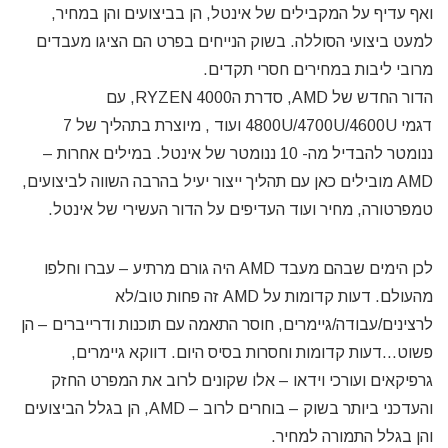
ואף עדיף על המקבילים של אינטל, הן בביצועים והן במחיר,
למעט ביצועי הסוללה. בשוק הנייחים בפרט הם הציגו מעבדים
מרובי ליבות במחירים חסרי תקדים.
הדור החדש של AMD, סדרת הRYZEN 4000, עם
דגמי 4800U/4700U/4600U ועוד , מיוצרת בתהליך של 7
ננומטר להבדיל מה- 10 ננומטר של אינטל. במילים אחרות –
AMD מובילים כאן עם תהליך ייצור יעיל בהרבה השווה לביצועים,
טמפרטורה, מחיר ועוד העדיפים על הדור העשירי של אינטל.
לכן הימים שבהם מעבד AMD היה גורם מרתיע – עברו וחלפו
מהעולם. דעות קדומות על AMD זה פחות טוב/לא
לרצינים/עבודה/גיימרים, חוסר התאמה עם תוכנות ודרייברים – הן
פשוט…דעות קדומות וחסרות בסיס היום. דווקא גיימרים,
גרפיקאים ועורכי וידאו – אלו שקונים לרוב את המפרט החזק
והעדכני ביותר בשוק – בוחרים לרוב – AMD, הן בגלל הביצועים
והן בגלל התמורה למחיר.