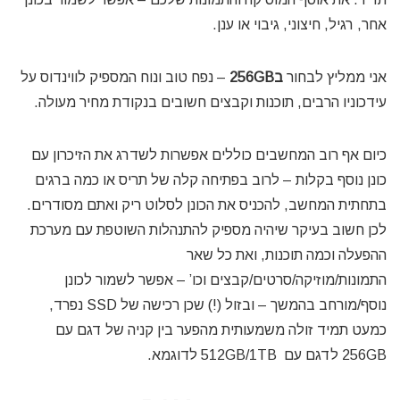
אחר, רגיל, חיצוני, גיבוי או ענן.
אני ממליץ לבחור
ב256GB
– נפח טוב ונוח המספיק לווינדוס על
עידכוניו הרבים, תוכנות וקבצים חשובים בנקודת מחיר מעולה.
כיום אף רוב המחשבים כוללים אפשרות לשדרג את הזיכרון עם
כונן נוסף בקלות – לרוב בפתיחה קלה של תריס או כמה ברגים
בתחתית המחשב, להכניס את הכונן לסלוט ריק ואתם מסודרים.
לכן חשוב בעיקר שיהיה מספיק להתנהלות השוטפת עם מערכת
ההפעלה וכמה תוכנות, ואת כל שאר
התמונות/מוזיקה/סרטים/קבצים וכו’ – אפשר לשמור לכונן
נוסף/מורחב בהמשך – ובזול (!) שכן רכישה של SSD נפרד,
כמעט תמיד זולה משמעותית מהפער בין קניה של דגם עם
256GB לדגם עם 512GB/1TB לדוגמא.