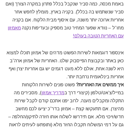
באמת מכסה, כמה סביר שנקבל בכלל פתרון במקרה הצורך (ואם
סביר שנשתמש בה בכלל). בקניה בארץ, מומלץ לחפש אחר
אחריות ארוכה יותר משנה, עם איסוף מבית הלקוח. אם בקניה
מחו”ל – נוודא שפער המחיר טוב מספיק ובעדיפות נקנה
מאמזון
עם האחריות הטובה בעולם!
אינספור דוגמאות לשירות הפשוט מדהים של אמזון תוכלו למצוא
כאן באתר ובקבוצת הפייסבוק שלנו. האחריות של אמזון ארה”ב
היא לשנה אחת, אולם ללא מעט דגמים יש גם אחריות יצרן ואף
אחריות בינלאומית נרחבת יותר.
איך ממשים את האחריות?
פשוט פונים לשירות הלקוחות
במייל/צ’אט/טלפון (קיצורי דרך ב
מדריך אמזון
), מסבירים מה
התקלה ומקבלים מענה. לרוב יפנו אתכם קודם לקבל שירות
מהיצרן. אם תתעקשו קצת – אמזון בדר”כ יציעו לכם מחשב
חדש/זיכוי מלא. אם תידרשו לשלוח אותו חזרה לתיקון/החלפה –
גם על דמי המשלוח תקבלו החזר מלא (ותופתעו לעיתים לראות