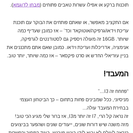
תוכנות ברקע או אפילו עשרות טאבים פתוחים (
מבחן לדוגמא
).
אם התקציב מאפשר, או שאתם פותחים את הבוקר עם תוכנת
עריכת וידאו/גרפיקה/אוטוקאד וכד’ – אז כמובן שעדיף כמה
שיותר. 16GB זה מעולה ויספיק גם לסטודנטים לגרפיקה,
אנימציה, אדריכלות ועריכת וידאו. כמובן שאם אתם מתכננים את
בניין עזריאלי החדש או סרט פיקסאר – אז כמה שיותר, יותר טוב.
המעבד!
“פחחח זה I3…”
מניסיוני, ככל שמבינים פחות בתחום – כך הביטחון העצמי
בבחירת המעבד עולה…
זה נראה קל הרי, I7 זה יותר מI3, אז ברור שלי מגיע הכי טוב!
מזה משנה שיש דורות שונים, ייעודים שונים ושהפער בביצועים
כנראה לעולם לא יבוא לידי ביטוי מורגש, בעוד המחיר והפשרות