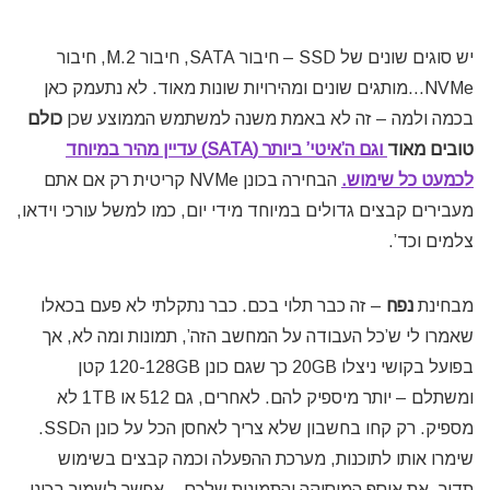
יש סוגים שונים של SSD – חיבור SATA, חיבור M.2, חיבור
NVMe…מותגים שונים ומהירויות שונות מאוד. לא נתעמק כאן
בכמה ולמה – זה לא באמת משנה למשתמש הממוצע שכן
כולם
טובים מאוד
וגם ה’איטי’ ביותר (SATA) עדיין מהיר במיוחד
לכמעט כל שימוש.
הבחירה בכונן NVMe קריטית רק אם אתם
מעבירים קבצים גדולים במיוחד מידי יום, כמו למשל עורכי וידאו,
צלמים וכד’.
מבחינת
נפח
– זה כבר תלוי בכם. כבר נתקלתי לא פעם בכאלו
שאמרו לי ש’כל העבודה על המחשב הזה’, תמונות ומה לא, אך
בפועל בקושי ניצלו 20GB כך שגם כונן 120-128GB קטן
ומשתלם – יותר מיספיק להם. לאחרים, גם 512 או 1TB לא
מספיק. רק קחו בחשבון שלא צריך לאחסן הכל על כונן הSSD.
שימרו אותו לתוכנות, מערכת ההפעלה וכמה קבצים בשימוש
תדיר. את אוסף המוסיקה והתמונות שלכם – אפשר לשמור בכונן