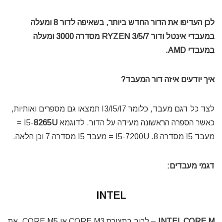
לכן העדיפו את הדור החדש ביותר, בשאיפה לדור 8 ומעלה
במעבדי אינטל ודור RYZEN 3/5/7 מסדרה 3000 ומעלה
במעבדי AMD.
איך יודעים איזה דור המעבד?
לצד כל דגם מעבד, כלומר I3/I5/I7 תמצאו גם מספרים ואותיות,
כאשר הספרה הראשונה מעידה על הדור. לדוגמא I5-
8265U
=
מעבד I5 מסדרה 8. I5-7200U = מעבד I5 מסדרה 7 וכן הלאה.
דגמי מעבדים:
INTEL
INTEL CORE M
– לרוב בתצורת CORE M3 או CORE M5. את