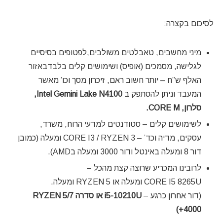
לסיכום בקצרה:
מיני מחשבים, טאבלטים משולבים,לפטופים בסיסיים
לגלישה, מסמכים (אופיס) ושימושים קלים בלבדבאזור
האלף ש”ח – יותר חשוב ראם, זיכרון מסך וכו’ מאשר
המעבד וניתן להסתפק ב
Intel Gemini Lake N4100,
סלרון, CORE M.
לשימושים קלים – סטודנטים למדעי הרוח, משרד,
עסקים, מדיה וכד’ – CORE I3 / RYZEN 3 ומעלה (כמובן
דור 8 ומעלה באינטל ודור 3000 ומעלה בAMD).
לרובינו המכריע שרוצה קצת מהכל –
CORE I5 8265U ומעלה או RYZEN 5 ומעלה.
(דור אחרון כרגע –
i5-10210U או סדרה RYZEN 5/7
4000+)