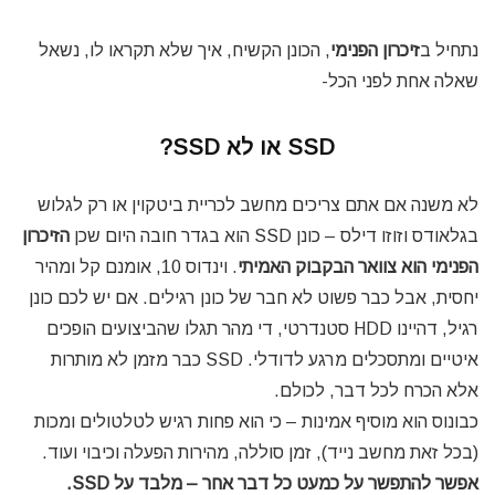
נתחיל ב
זיכרון הפנימי
, הכונן הקשיח, איך שלא תקראו לו, נשאל
שאלה אחת לפני הכל-
SSD או לא SSD?
לא משנה אם אתם צריכים מחשב לכריית ביטקוין או רק לגלוש
בגלאודס וזוזו דילס – כונן SSD הוא בגדר חובה היום שכן
הזיכרון
הפנימי הוא צוואר הבקבוק האמיתי
. וינדוס 10, אומנם קל ומהיר
יחסית, אבל כבר פשוט לא חבר של כונן רגילים. אם יש לכם כונן
רגיל, דהיינו HDD סטנדרטי, די מהר תגלו שהביצועים הופכים
איטיים ומתסכלים מרגע לדודלי. SSD כבר מזמן לא מותרות
אלא הכרח לכל דבר, לכולם.
כבונוס הוא מוסיף אמינות – כי הוא פחות רגיש לטלטולים ומכות
(בכל זאת מחשב נייד), זמן סוללה, מהירות הפעלה וכיבוי ועוד.
אפשר להתפשר על כמעט כל דבר אחר – מלבד על SSD.