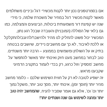
אם בסמרטפונים נכון יותר לקנות מכשירי דגל וביניים משתלמים
מאשר לקנות מכשיר דגל במחיר של משכורת שלמה, כי מידי
שנה יש קפיצת דור משמעותית ביכולות, הביצועים והמצלמה, כמו
גם בלאי של הסוללה (המובנית) והעובדה שבכל רגע נתון,
המכשיר יכול פשוט להחליק לנו מהיד ולהישבר/להיגנב/להתקלקל
או ללכת לאיבוד, לא כך עם מחשבים ניידים, שיושבים בבטחה
בתיק או על השולחן ומשמשים בממוצע – הרבה יותר משנתיים.
טוב לבחור במחשב מעט חזק ואיכותי יותר מאשר להתפשר על
מחשב ‘מספיק’ וזול כרגע, רק בכדי לעמוד בתקציב הדמיוני
שקבענו מראש.
זה ישפיע לטובה לא רק על חווית השימוש שלכם – כלומר מחשב
מהיר יותר (חוסך זמן), איכותי יותר, מסך טוב יותר, משקל נמוך
יותר וכו’ וכו’, אלא גם אומר שסביר להניח,
שהמחשב יהיה טוב
יותר ומהנה לשימוש גם שנה ושנתיים יותר!