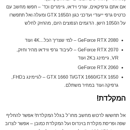
אם אתם גרפיקאים, עורכי וידאו, גיימרים וכד’ – חפשו מחשב עם
כרטיס גרפי ייעודי ועדכני כגון הGTX 1650 ומעלה ואל תתפשרו
על ה1050 הישן. הדגמים הנפוצים היום, מהחזק לחלש
GeForce RTX 2080 – למי שצריך הכל…4K ועוד
GeForce RTX 2070 – לעיבוד גרפי ווידאו מהיר וחזק,
VR, גיימינג ב2K ועוד
GeForce RTX 2060
GTX 1660 Ti/GTX 1660/GTX 1650 – לגיימינג בFHD,
גרפיקה ועוד במחיר משתלם.
המקלדת!
אל תחששו לרכוש מחשב מחו”ל בגלל המקלדת! אפשר להחליף
שפה ופריסת מקלדת בוינדוס ועל המקלדת כמובן – אפשר לצרוב