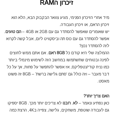
זיכרון הRAM
מיד אחרי הזיכרון הפנימי, מגיע צוואר הבקבוק הבא, הלא הוא
זיכרון הראם, או זיכרון העבודה.
יש שאומרים שאפשר להסתדר גם עם 2GB או 4GB –
הם טועים
.
אפשר להסתדר גם עם כוס תה וביסקוויט ליום, אבל קשה לקרוא
לזה להסתדר נכון?
ההמלצה שלי היא קודם כל
8GB ראם
. אם אתם ממש לחוצים
לפינה ובטוחים שתשתמשו במחשב הזה לשימוש מינמלי ביותר
כמו נניח קודי/נטפליקס, אז אפשר להתפשר על פחות, אך על כל
דבר מעבר – וזה כולל גם ‘סתם גלישה ברשת’ – 8GB זה פשוט
מאסט.
האם צריך יותר?
כאן נפתיע ונאמר –
לא
.
רובנו
לא צריכים יותר מכך. 8GB יספיקו
גם לעבודה שוטפת, משחקים, גלישה, צפייה ב4K, הרצת כמה