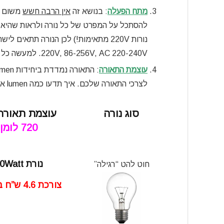
מתח הפעלה
: בנושא זה
אין הרבה חשש
משום שכ
220V, 86-256V, AC 220-240V. למעשה כל טווח שמכיל את 220….
עוצמת התאורה
לצרכי התאורה שלכם. איך תדעו כמה lumen אתם צריכים? הנה טבלת השוואה:
סוג נורה
עוצמת תאורה
720 לומן
נורת 40Watt
חוט להט “רגילה”
צורכת 4.6 ש”ח בחודש