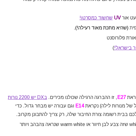
עט אור
UV
שחשוד כמסרטן!
ית
(שהיא מתכת מאוד רעילה!)
.
אורת פלורוסנט
)
קראת
E27
, זו ההברגה הרגילה שכולנו מכירים.
בDX יש 2200 נורות
 של מנורות לילה) נקראת
E14
וגם עבורה יש מבחר גדול. כדי
כם בבית רשומה צורת החיבור שלה, רק צריך להתבונן מקרוב.
: זה עניין של העדפה, בגדול מוכרים או white שזה צבע לבן חיוור או warm white שנראה צהבהב ויותר