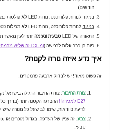
חודשים)
בניגוד
לנורות פלורוסנט, נורות LED
לא
פולטות כמ
בניגוד
לנורות פלורוסנט, נורות LED
לא
מכילות
כספ
התאורה של LED
טבעית ונעימה
יותר לעין מאשר ת
כיום הן כבר זולות לרכישה (
ומ-DX זה שליש מהמחיר בישראל!
איך נדע איזה נורה לקנות?
זה פשוט מאוד! יש לבדוק ארבעה פרמטרים:
צורת החיבור
: צורת החיבור הרגילה בישראל נ
E27 למכירה!!
ההברגה הקטנה יותר (בדרך כלל
לדעת בוודאות, שימו לב שעל כל מנורה שיש ל
צבע
טבעי.