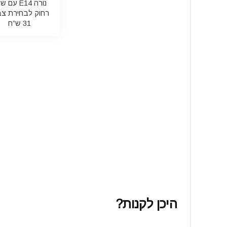
נורה E14 עם
רחוק לבחירת צב
31 ש”ח
היכן לקנות?