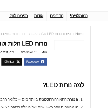
המומלצים!
מדריכים
אודות
תפרגנו לנו?
Home
»
בית
»
נורות LED זולות וטובות – דור חדש בתאורה!
נורות LED זולות וטובות – דור חדש בתאורה!
Arik
12/09/2016
בית
,
טיולים
למה נורות LED?
זו צורת התאורה
החסכונית
ביותר כיום – כלומר הרב
הן מחז