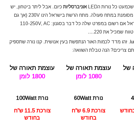
מעט כל נורות הLED
אוניברסליות
כיום. אבל ליתר ביטחון, יש
להסתכל על המפרט של כל נורה ולראות שהיא מסומנת במתח פעולה. מתח הרשת בישראל הינו 230V (אך גם
נורות 220V מתאימות!) לכן הנורה תתאים לישראל אם רשום במפרט שלה כל דבר בסגנון: 110-250V, AC
: התאורה נמדדת ביחידות lumen. זהו מדד לכמות האור הנתפשת בעין אנושית. קנו נורה שתספיק
 של
עוצמת תאורה של
עוצמת תאורה של
1080 לומן
1800 לומן
נורת 60Watt
נורת 100Watt
צורכת 6.9 ש”ח
צורכת 11.5 ש”ח
בחודש
בחודש