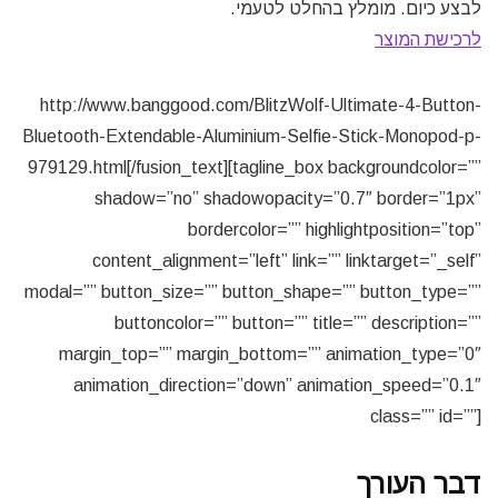
לבצע כיום. מומלץ בהחלט לטעמי.
לרכישת המוצר
http://www.banggood.com/BlitzWolf-Ultimate-4-Button-
Bluetooth-Extendable-Aluminium-Selfie-Stick-Monopod-p-
979129.html[/fusion_text][tagline_box backgroundcolor=””
shadow=”no” shadowopacity=”0.7″ border=”1px”
bordercolor=”” highlightposition=”top”
content_alignment=”left” link=”” linktarget=”_self”
modal=”” button_size=”” button_shape=”” button_type=””
buttoncolor=”” button=”” title=”” description=””
margin_top=”” margin_bottom=”” animation_type=”0″
animation_direction=”down” animation_speed=”0.1″
class=”” id=””]
דבר העורך