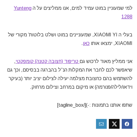
למי שמעוניין במוט עמיד למים, אנו ממליצים על ה
Yunteng
1288
בעלי ה XIAOMI YI, שמעוניינים במוט ושלט בלוטות’ מקורי של
XIAOMI, ימצאו אותו
כאן
.
אני ממליץ מאוד לרכוש גם
טריפוד (חצובה קטנה) קומפקטי
,
שיאפשר לכם לחבר את המקלות הנ”ל בהברגה בבסיסם, וכך גם
להשתמש בהם כחצובת מצלמה יעילה לצילום יציב יותר (בעיקר
וידאו/לילה/פנורמה) או מיקום במרחב וצילום מרחוק.
שתפו אותנו בתמונות :-)[/tagline_box]