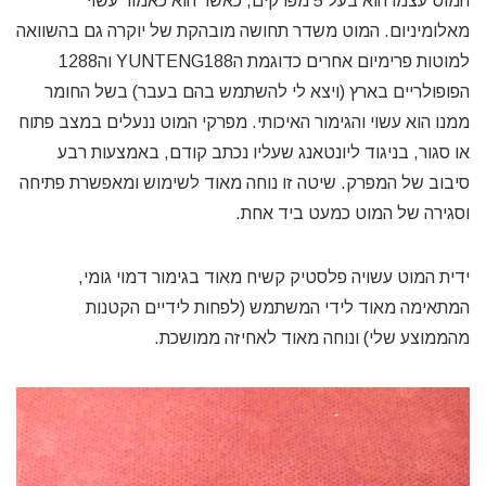
המוט עצמו הוא בעל 5 מפרקים, כאשר הוא כאמור עשוי
מאלומיניום. המוט משדר תחושה מובהקת של יוקרה גם בהשוואה
למוטות פרימיום אחרים כדוגמת הYUNTENG188 וה1288
הפופולריים בארץ (ויצא לי להשתמש בהם בעבר) בשל החומר
ממנו הוא עשוי והגימור האיכותי. מפרקי המוט ננעלים במצב פתוח
או סגור, בניגוד ליונטאנג שעליו נכתב קודם, באמצעות רבע
סיבוב של המפרק. שיטה זו נוחה מאוד לשימוש ומאפשרת פתיחה
וסגירה של המוט כמעט ביד אחת.
ידית המוט עשויה פלסטיק קשיח מאוד בגימור דמוי גומי,
המתאימה מאוד לידי המשתמש (לפחות לידיים הקטנות
מהממוצע שלי) ונוחה מאוד לאחיזה ממושכת.