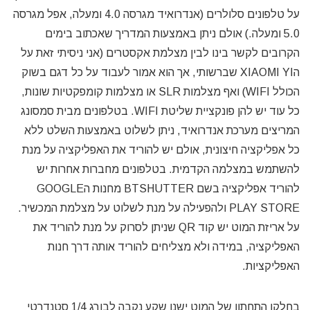
על טלפונים סלולרים (אנדרואיד מגרסה 4.0 ומעלה, אפל מגרסה
5.0 ומעלה.) אולם ניתן באמצעות המדריך שאכתוב בימים
הקרובים לקשר בינו לבין מצלמת אקסטרים (אני ניסיתי זאת על
הXIAOMI YI שברשותי, אך הוא אמור לעבוד על כל דגם בשוק
הכולל WIFI) ואף מצלמות SLR או מצלמות קומפקטיות שונות,
כל עוד יש להן פונקציית שליטת WIFI. בטלפונים מבית סמסונג
המריצים מערכת אנדרואיד, ניתן לשלוט באמצעות השלט ללא
כל אפליקציה חיצונית, אולם יש להוריד את האפליקציה על מנת
להשתמש במצלמה הקדמית. בטלפונים מחברות אחרות יש
להוריד אפליקציה בשם BTSHUTTER מחנות הGOOGLE
PLAY STORE ולהפעילה על מנת לשלוט על מצלמת המכשיר.
על אריזת המוט יש קוד QR שניתן לסרוק על מנת להוריד את
האפליקציה, במידה ולא מצליחים להוריד אותה דרך חנות
האפליקציות.
בחלקו התחתון של המוט ישנו שקע נקבה לבורג 1/4 סטנדרטי