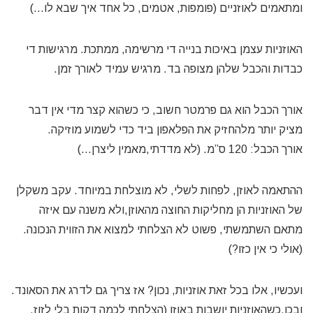
ומתאמים לאוזניים (פומפות, אטמים, כל אחד איך שבא לו…)
האוזניות עצמן באיכות בנייה די מרשימה, ממתכת. מרגישות די
כבדות והכבל שלהן מצופה בד. מרגיש עמיד לאורך זמן.
אורך הכבל הוא גם פרמטר חשוב, כי כשהוא קצר מדי אין דבר
מציק יותר מלהחזיק את הפלאפון ביד כדי לשמוע מוזיקה.
אורך הכבל: 120 ס”מ. (לא מדדתי,מאמין ליצרן…)
ההתאמה לאוזן, לפחות לשלי, לא מוצלחת במיוחד. עקב משקלן
של האוזניות הן מחליקות החוצה מהאוזן,ולא משנה עם איזה
מתאם השתמשתי, פשוט לא הצלחתי למצוא את הזווית הנכונה.
(אולי כי אין כזו?)
ועכשיו, אלו בכל זאת אוזניות, נכון? אז צריך גם לדרג את הסאונד.
ובכן,כשהאוזניות יושבות באוזן (הצלחתי לכמה דקות בלי לזוז,