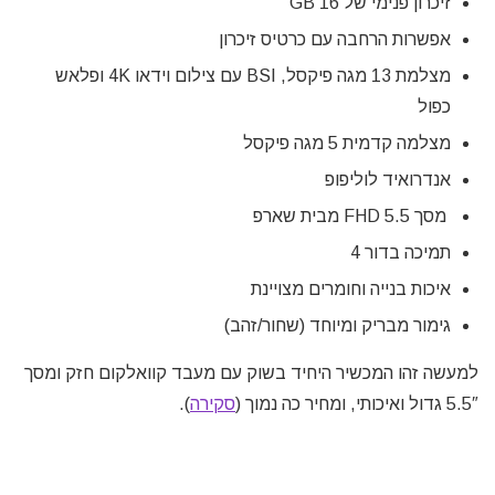
זיכרון פנימי של 16 GB
אפשרות הרחבה עם כרטיס זיכרון
מצלמת 13 מגה פיקסל, BSI עם צילום וידאו 4K ופלאש
כפול
מצלמה קדמית 5 מגה פיקסל
אנדרואיד לוליפופ
מסך FHD 5.5 מבית שארפ
תמיכה בדור 4
איכות בנייה וחומרים מצויינת
גימור מבריק ומיוחד (שחור/זהב)
למעשה זהו המכשיר היחיד בשוק עם מעבד קוואלקום חזק ומסך
5.5″ גדול ואיכותי, ומחיר כה נמוך (
סקירה
).