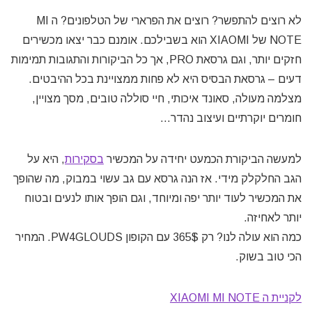
לא רוצים להתפשר? רוצים את הפרארי של הטלפונים? ה MI
NOTE של XIAOMI הוא בשבילכם. אומנם כבר יצאו מכשירים
חזקים יותר, וגם גרסאת PRO, אך כל הביקורות והתגובות תמימות
דעים – גרסאת הבסיס היא לא פחות ממצויינת בכל ההיבטים.
מצלמה מעולה, סאונד איכותי, חיי סוללה טובים, מסך מצויין,
חומרים יוקרתיים ועיצוב נהדר…
למעשה הביקורת הכמעט יחידה על המכשיר
בסקירות
, היא על
הגב החלקלק מידי. אז הנה גרסא עם גב עשוי במבוק, מה שהופך
את המכשיר לעוד יותר יפה ומיוחד, וגם הופך אותו לנעים ובטוח
יותר לאחיזה.
כמה הוא עולה לנו? רק 365$ עם הקופון PW4GLOUDS. המחיר
הכי טוב בשוק.
לקניית ה XIAOMI MI NOTE