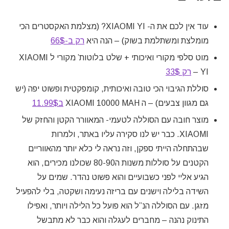
עוד אין לכם את ה- XIAOMI YI? (מצלמת האקסטרים הכי
מומלצת ומשתלמת בשוק) – הנה היא
רק ב-66$
מוט סלפי מקורי ואיכותי + שלט בלוטות’ מקורי ל XIAOMI
YI –
רק 33$
סוללת הגיבוי הכי טובה ואיכותית, קומפקטית ופשוט יפה (יש
גם מגוון צבעים) – ה XIAOMI 10000 MAH
ב11.99$
מוצר חובה עם הסוללה לטעמי- המאוורר הקטן והחזק של
XIAOMI. כבר יש לנו סקירה עליו באתר, ולמרות
שבהתחלה הייתי ספקן, וזה נראה לי כלא יותר מהאווריים
הקטנים על סוללות משנות ה80-90 שכולנו מכירים, הוא
הגיע אליי לפני כשבועיים והוא פשוט נהדר. שמים על
השידה בלילה וישנים עם בריזה נעימה ושקטה, בלי להפעיל
מזגן. עם הסוללה הנ”ל הוא פועל כל הלילה ויותר, ואפילו
התינוק נהנה – מחברים לעגלה והוא כבר לא מתבשל