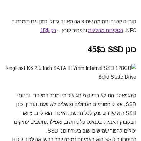
קובייה קטנה ותמימה שמוציאה סאונד גדול וחזק וגם תומכת ב
NFC.
הסקירות מהללות
והמחיר קורץ –
רק 15$
כונן SSD ב45$
קינגפאסט הם לא בדיוק מותג איכותי ומוכר במיוחד, ובכונני
SSD, אפילו המותגים הגדולים נכשלים לא פעם. ועדיין, כונן
SSD הוא שדרוג ענק לכל מחשב. הזיכרון הוא לרוב צוואר
הבקבוק האמיתי בכמעט כל מחשב, ואפילו מחשבים עתיקים
יכולים להפוך שמישים שוב בעזרת כונן SSD.
החיסרון ב SSD הוא באמינות נמוכה יותר בהשוואה לכונן HDD