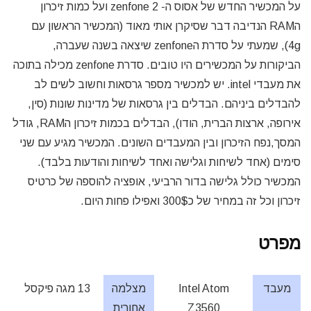
על המכשיר החדש של אסוס ה- zenfone 2 ועל כמות זיכרון
הRAM הנדיבה דבר שסיקרן אותי מאוד (המכשיר הראשון עם
4g), שמעתי על סדרת הzenfone שיצאה בשנה שעברה,
הביקורות על המכשירים היו טובים. סדרת zenfone מכילה בתוכה
את מעבדי intel. יש למכשיר מספר גרסאות וחשוב לשים לב
להבדלים ביניהם. הבדלים בין גרסאות של מדינות שונות (סין,
אירופה, ארצות הברית, הודו), הבדלים בכמות זיכרון הRAM, גודל
המסך,נפח הזיכרון ובין המעבדים השונים. המכשיר מגיע עם שני
סימים (אחד לשיחות וגלישה ואחד לשיחות והודעות בלבד).
המכשיר כולל גלישה בדור הרביעי, אופציה להוספה של כרטיס
זיכרון וכל זה במחיר של כ300$ ואפילו פחות היום.
מפרט
מעבד
Intel Atom
מצלמה
13 מגה פיקסל
Z3560
אחורית