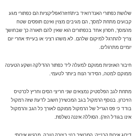
שלושת כפתורי האנדרואיד בית\חזור\אפליקציות הם כפתורי מגע
קבועים מתחת למסך, הם מגיבים מצוין ואינם תופסים שטח
מהמסך, חסרון אחד בכפתורים הוא שאין להם תאורה כך שבחושך
צריך להתרגל למיקום שלהם. לא משהו רציני או בעייתי אחרי יום
יומיים מתרגלים.
חיבור האוזניות ממוקם למעלה ליד כפתור ההדלקה ושקע הטעינה
ממוקם למטה, הסידור הנוח ביותר לטעמי.
מתחת לגב הפלסטיק נמצאים שני חריצי הסים וחריץ לכרטיס
הזיכרון. בנוסף הרמקול בגב המכשיר( חשוב לדעת שזה רמקול
בודד כי פס הגריל של הרמקול ממוקם לאורך כל הגב והרמקול
אינו בגודל הזה). הסוללה איננה נשלפת.
דירוג איכות הבנייה: המכשיר בנוי בצורה טובה, מרגיש איכותי,