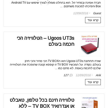
חברה אמינה ובמחיר זול. הוא בהחלט מומלץ לצורך שימוש עם Android TV
Box והפיכתו למכונת משחקים. ...
12/09/2016
Guest
קרא עוד
Ugoos UT3s – הטלוויזיה הכי
חכמה בעולם
שורה תחתונה Ugoos UT3s הוא הTV BOX הכי מהיר והכי חזק
בעולם. נקודה. על המכשיר TV BOX זו קופסא קטנה שהופכת את הטלוויזיה
שלכם לחכמה באמת. לא סתם כמו ...
127
12/09/2016
Arik
קרא עוד
טלוויזיה חינם בכל טלפון, טאבלט
או אנדרואיד TV BOX – ללא