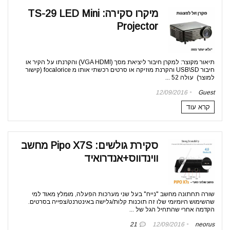
מיקרו סקירה: TS-29 LED Mini
Projector
תיאור מקוצר: למקרן חיבור ליציאת מסך (VGA HDMIׂ) והקרנתו על הקיר או
חיבור USB\SD והקרנת מוזיקה או סרטים רכשתי אותו מ focalorice (קישור
למוצר) עולה 52 ...
12/09/2016
Guest
קרא עוד
סקירת גולשים: Pipo X7S מחשב
ווינדווס+אנדרואיד
שורה תחתונה מחשב "נייח" בעל שני מערכות הפעלה, מומלץ מאוד למי
שהשימוש היומיומי שלו זה תוכנות קלות/גלישה באינטרנט/צפייה בסרטים.
הקדמה אחרי שהתחיל הגל של ...
21
12/09/2016
neorus