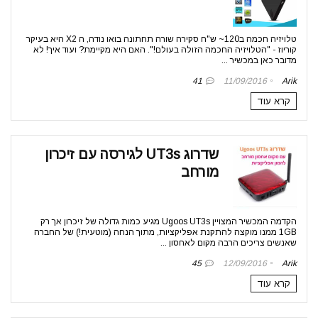
טלויזיה חכמה ב120~ ש"ח סקירה שורה תחתונה בואו נודה, ה X2 היא בעיקר
קוריוז - "הטלויזיה החכמה הזולה בעולם!". האם היא מקיימת? ועוד איך! לא
מדובר כאן במכשיר ...
41
11/09/2016
Arik
קרא עוד
שדרוג UT3s לגירסה עם זיכרון
מורחב
הקדמה המכשיר המצויין Ugoos UT3s מגיע כמות גדולה של זיכרון אך רק
1GB ממנו מוקצה להתקנת אפליקציות, מתוך הנחה (מוטעית!) של החברה
שאנשים צריכים הרבה מקום לאחסון ...
45
12/09/2016
Arik
קרא עוד