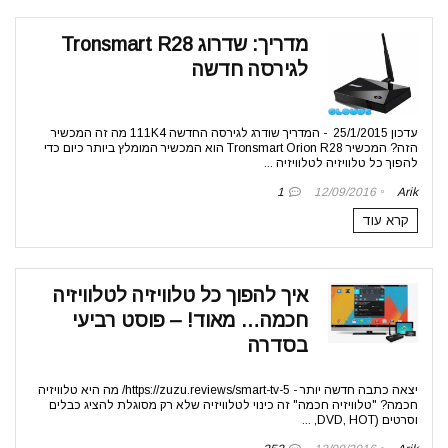
מדריך: שדרוג Tronsmart R28
לגירסה חדשה
עדכון 25/1/2015 - המדריך שודרג לגירסה החדשה 111K4 מה זה המכשיר
הזה? המכשיר Tronsmart Orion R28 הוא המכשיר המומלץ ביותר כיום כדי
להפוך כל טלוויזיה לטלוויזיה ...
1
12/09/2016
Arik
קרא עוד
איך להפוך כל טלוויזיה לטלוויזיה
חכמה… מאוד! – פוסט רביעי
בסדרה
יצאה כתבה חדשה יותר - https://zuzu.reviews/smart-tv-5/ מה היא טלוויזיה
חכמה? "טלוויזיה חכמה" זה כינוי לטלוויזיה שלא רק מסוגלת להציג כבלים
וסרטים (DVD, HOT, ...