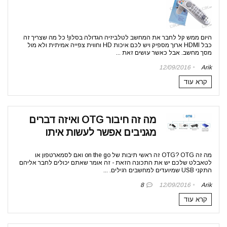
היום ממש קל לחבר את המחשב לטלביזיה הגדולה בסלון! כל מה שצריך זה
כבל HDMI ארוך מספיק ויש לכם איכות HD וחווית צפייה אמיתית ולא מול
מסך מחשב. אבל כאשר עושים זאת ...
12/09/2016
Arik
קרא עוד
מה זה חיבור OTG ואיזה דברים
מגניבים אפשר לעשות איתו
מה זה OTG? OTG זה ראשי תיבות של on the go ואם לסמארטפון או
לטאבלט שלכם יש את התכונה הזאת - זה אומר שאתם יכולים לחבר אליהם
התקני USB שמיועדים למחשבים רגילים. ...
8
12/09/2016
Arik
קרא עוד