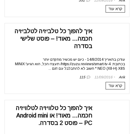
352
12/09/2016
Arik
קרא עוד
איך להפוך כל טלביזיה לטלביזיה
חכמה… מאוד! – פוסט שלישי
בסדרה
עודכן בתאריך 14/8/2014 - כיום יש מכשיר מתקדם יותר
בכתובת: https://zuzu.reviews/smart-tv-4/ תעצרו הכל, הוא הגיע! MINIX
NEO (X8-H) X8S * חשוב לא להתבלבל עם דגם ...
115
11/09/2016
Arik
קרא עוד
איך להפוך כל טלוויזיה לטלוויזיה
חכמה… מאוד! או Android mini
PC – פוסט 2 בסדרה.