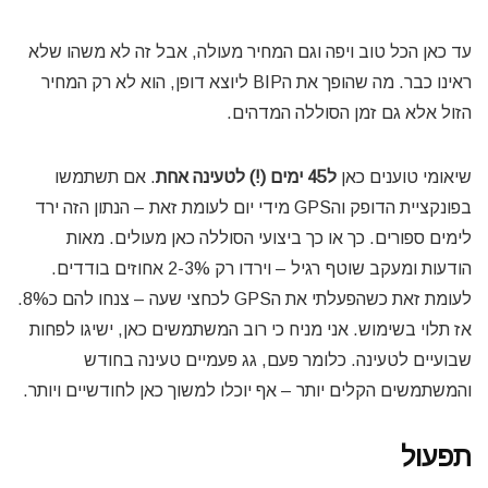
עד כאן הכל טוב ויפה וגם המחיר מעולה, אבל זה לא משהו שלא
ראינו כבר. מה שהופך את הBIP ליוצא דופן, הוא לא רק המחיר
הזול אלא גם זמן הסוללה המדהים.
שיאומי טוענים כאן
ל45 ימים (!) לטעינה אחת
. אם תשתמשו
בפונקציית הדופק והGPS מידי יום לעומת זאת – הנתון הזה ירד
לימים ספורים. כך או כך ביצועי הסוללה כאן מעולים. מאות
הודעות ומעקב שוטף רגיל – וירדו רק 2-3% אחוזים בודדים.
לעומת זאת כשהפעלתי את הGPS לכחצי שעה – צנחו להם כ8%.
אז תלוי בשימוש. אני מניח כי רוב המשתמשים כאן, ישיגו לפחות
שבועיים לטעינה. כלומר פעם, גג פעמיים טעינה בחודש
והמשתמשים הקלים יותר – אף יוכלו למשוך כאן לחודשיים ויותר.
תפעול