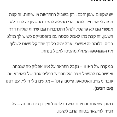
יש שקונים שעון ‘חכם’, רק בשביל ההתראות או שיחות. זה קצת
תמוה לי אני חייב לומר, הרי ממילא להגיב מהשעון זה לרוב לא
אפשרי וגם לא פרקטי. לנהל התכתבויות וגם שיחות קוליות דרך
השעון, זה קצת כמו לאכול פסטה עם צ’ופסטיקס כשיש לך מזלג
בכיס. כלומר זה אפשרי, אבל יהיה כל כך יותר קל פשוט לשלוף
את
הסמרטפון
המזלג מהכיס ולאכול בנחת.
במקרה של הBIP – נקבל התראה על איזו אפליקציה שנבחר,
ואפשר גם להפעיל מצב ‘אל תפריע’ בפליפ אחד של האצבע. זה
עובד מצויין, וואטסאפ, פייסבוק וכו’ – מגיעים בלי דיליי,
עם רטט
(אם רוצים)
.
כמובן שמאחר והחיבור הוא בבלוטות’ ואין כן סים מובנה – על
הנייד להישאר בטווח קרוב לשעון.