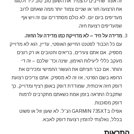
זה אומר שחייבים להצמיד את השעון טוב טוב ליד ולסגור
את הרצועה חור או שניים צמוד יותר ממה שאתם לרוב
מעדיפים ביום יום. לא כולם מסתדרים עם זה ויש אף
שמעדיפים רצועת חזה.
מדידה על היד – לא מדוייקת כמו מדידה על החזה.
עם כל הכבוד לפטנט החיישן האופטי, עדיין, הוא לא מדוייק
מספיק. אם אתם צעירים, בריאים וחטובים או רק רוצים
מעקב כללי ליעילות האימון, שינה וכד’ שלכם – זה די
והותר. אם כבר חציתם את העשור החמישי ומכירים את
הרופא בשם הפרטי, אז זה לא מספיק. אתם צריכים רצועת
דופק חזה איכותית, שמודדת דופק באופן רציף ומדוייק, כך
שתקבלו התראה בזמן אמת כשאתם מתקרבים לרמות
דופק מסוכנות.
אפילו בGARMIN 735XT הנ”ל. לא שעון זול או פשוט
בכלל, נאלצתי להזמין רצועת דופק לאבא.
התראות