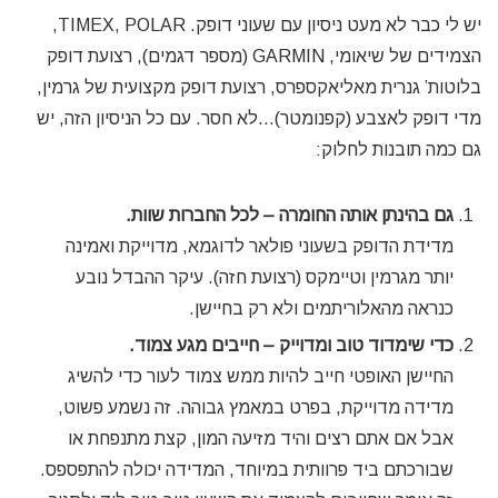
יש לי כבר לא מעט ניסיון עם שעוני דופק. TIMEX, POLAR,
הצמידים של שיאומי, GARMIN (מספר דגמים), רצועת דופק
בלוטות’ גנרית מאליאקספרס, רצועת דופק מקצועית של גרמין,
מדי דופק לאצבע (קפנומטר)…לא חסר. עם כל הניסיון הזה, יש
גם כמה תובנות לחלוק:
גם בהינתן אותה החומרה – לכל החברות שוות.
מדידת הדופק בשעוני פולאר לדוגמא, מדוייקת ואמינה
יותר מגרמין וטיימקס (רצועת חזה). עיקר ההבדל נובע
כנראה מהאלוריתמים ולא רק בחיישן.
כדי שימדוד טוב ומדוייק – חייבים מגע צמוד.
החיישן האופטי חייב להיות ממש צמוד לעור כדי להשיג
מדידה מדוייקת, בפרט במאמץ גבוהה. זה נשמע פשוט,
אבל אם אתם רצים והיד מזיעה המון, קצת מתנפחת או
שבורכתם ביד פרוותית במיוחד, המדידה יכולה להתפספס.