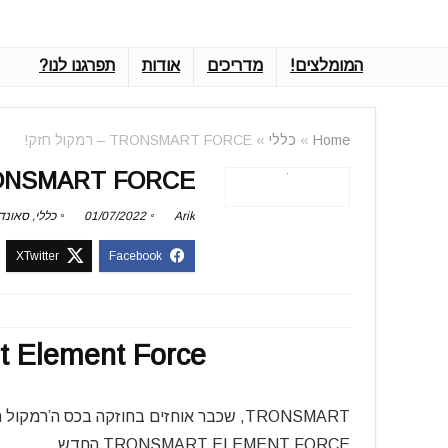
המומלצים!
מדריכים
אודות
תפרגנו לנו?
Home
»
כללי
»
TRONSMART FORCE – רמקול חזק!
TRONSMART FORCE – רמקול
Arik
01/07/2022
כללי
,
סאונד
Tronsmart Element Force
TRONSMART, שכבר אוחזים בחוזקה בכס ה’ר
TRONSMART ELEMENT FORCE החדש.