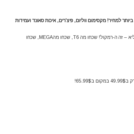
ה ביותר למחיר! מקסימום ווליום, פיצ’רים, איכות סאונד ועמידות
אז אם חיפשתם רמקול איכותי להפליא במחיר זול להפליא – זה ה-רמקול! שכחו מה T6, שכחו מהMEGA, שכחו
ב65.99$!