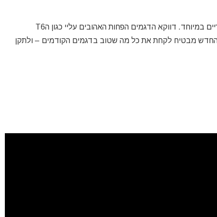
במשפחת הELEMENT הענפה יש שלל דגמים פופלאריים במיוחד. דווקא הדגמים הפחות האהובים עליי כגון הT6
MEGA הפכו לרבי המכר בשנה האחרונה. הFORCE החדש מבטיח לקחת את כל מה שטוב בדגמים הקודמים – ולתקן