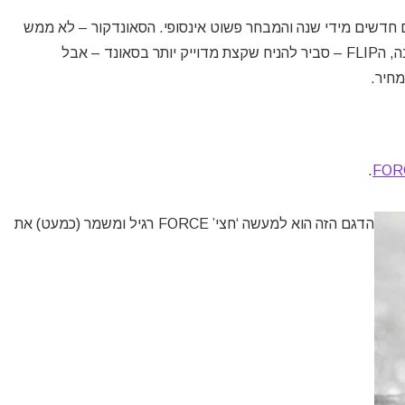
 חדשים מידי שנה והמבחר פשוט אינסופי. הסאונדקור – לא ממש
מתחרה מולו בעוצמה. האונץ – לא נשלח כבר יותר משנה, הFLIP – סביר להניח שקצת מדוייק יותר בסאונד – אבל
מחיר.
.
FOR
הדגם הזה הוא למעשה ‘חצי’ FORCE רגיל ומשמר (כמעט) את