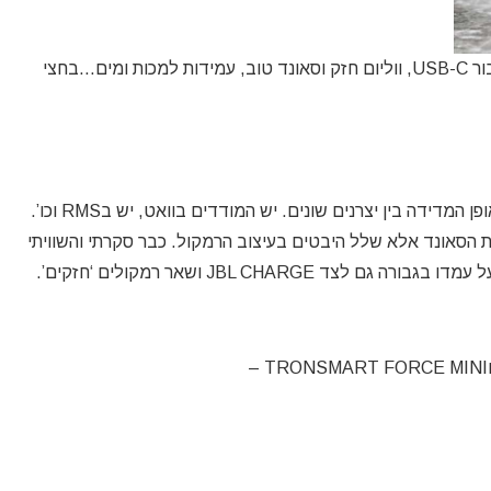
כל הפונקציות – סוללה חזקה מאוד (עד 24 שעות!), חיבור USB-C, ווליום חזק וסאונד טוב, עמידות למכות ומים…בחצי
קשה לומר ולמען האמת – זה לא משנה! אין אחידות באופן המדידה בין יצרנים שונים. יש המודדים בוואט, יש בRMS וכו’.
ות הסאונד אלא שלל היבטים בעיצוב הרמקול. כבר סקרתי והשוויתי
לכם לא מעט רמקולים קטנים עם ‘רק’ 10-20W שבפועל עמדו בגבורה גם לצד JBL CHARGE ושאר רמקולים ‘חזקים’.