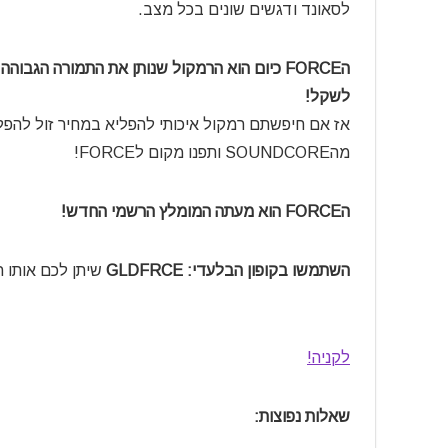
לסאונד ודגשים שונים בכל מצב.
הFORCE כיום הוא הרמקול שנותן את התמורה הגבוה
לשקל!
מהSOUNDCORE ותפנו מקום לFORCE!
הFORCE הוא מעתה המומלץ הרשמי החדש!
השתמשו בקופון הבלעדי:
GLDFRCE
שיתן לכם אותו רק ב49.99$ במקום 
לקניה!
שאלות נפוצות: