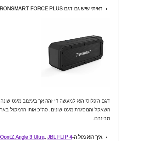
ראיתי שיש גם דגם TRONSMART FORCE PLUS! מה ההבדל ומה עדיף?
דגם ה’פלוס’ הוא למעשה די זהה אך בעיצוב מעט שונה
השאקל והמסגרת מעט שונים. סה”כ אותו הרמקול באריז
מבינהם.
איך הוא מול ה-
JBL FLIP 4
,
OontZ Angle 3 Ultra