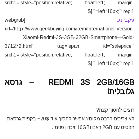
srch1=’style=”position:relative; float:left; margin-
left:10px;”‘ repl1=” ]$
גיקביינג:
[webgrab
url=’http://www.geekbuying.com/item/International-Version-
Xiaomi-Redmi-3S-3GB-32GB-Smartphone—Gold-
371272.html’ tag=’span id=”saleprice”‘
srch1=’style=”position:relative; float:left; margin-
left:10px;”‘ repl1=” ]$
REDMI 3S 2GB/16GB – גרסא
גלובלית!
רוצים לחסוך קצת?
לא צריכים הרבה מקום? אפשר לחסוך עוד 20$~ בקניית גרסאת
הבסיס עם 2GB ראם ו16GB זיכרון פנימי.