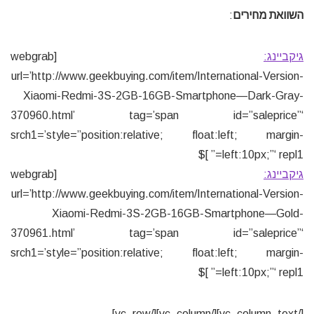
השוואת מחירים
:
גיקביינג:
[webgrab
url=’http://www.geekbuying.com/item/International-Version-
Xiaomi-Redmi-3S-2GB-16GB-Smartphone—Dark-Gray-
370960.html’ tag=’span id=”saleprice”‘
srch1=’style=”position:relative; float:left; margin-
left:10px;”‘ repl1=” ]$
גיקביינג:
[webgrab
url=’http://www.geekbuying.com/item/International-Version-
Xiaomi-Redmi-3S-2GB-16GB-Smartphone—Gold-
370961.html’ tag=’span id=”saleprice”‘
srch1=’style=”position:relative; float:left; margin-
left:10px;”‘ repl1=” ]$
[/vc_column_text][/vc_column][/vc_row]