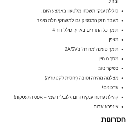
ובזול.
סוללת ענק! תשכחו מלטעון באמצע היום.
מעבד חזק המספיק גם למשחקי תלת מימד
תומך כל התדרים בארץ, כולל דור 4
מצפן
תומך טעינה ‘מהירה’ ב2A/5V
מסך מצויין
ספיקר טוב
מצלמה מהירה וטובה (יחסית לקטגוריה)
עדכונים!
קהילת פיתוח ענקית ורום גלובלי רשמי – אפס התעסקות!
אינפרא אדום
חסרונות