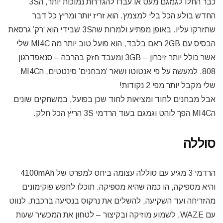
כבר החלו לגמגם מעט או עברו להגדרות נמוכות יותר, ה3S
החדש בולע הכל בלי למצמץ. הוא זריז יותר ומריץ כל דבר
שתזרקו עליו. באופן מפתיע ולמרות שה3S שבידי הוא ‘רק’ גרסאת
הבסיס עם 2GB ראם בלבד, הוא פועל טוב יותר מה MI4C שלי
אשר כולל יותר זיכרון – 3GB ומעבד חזק בהרבה – סנאפדרגון
808. למעשה על פי אנטוטו ושאר ‘מבחנים’ סינטטים, הMI4C
שלי מקבל יותר מפי 2 נקודות!
אבל מבחנים לחוד ומציאות לחוד שכן בפועל, במשחקים שונים
הMI4C הפך לוהט וגמגם בעוד הרדמי 3S הריץ הכל חלק.
סוללה
הרדמי 3 מגיע עם סוללה עצומה ביחס למפרט של 4100mAh
והיא מספיקה, הו כמה שהיא מספיקה. תוכלו לחפש פוקימונים
מהזריחה ועד השקיעה, להשלים את נרקוס בנסיעה ברכבת, לנווט
עם WAZE, לשמוע מוזיקה ובקיצור – לטחון את המכשיר שעות