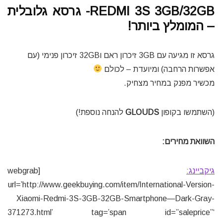
REDMI 3S 3GB/32GB- גרסא גלובלית
– המומלץ ביותר!
גרסא זו מגיעה עם 3GB זיכרון ראם ו32GB זיכרון פנימי (עם
אפשרות הרחבה) ומיועדת – לכולם
מכשיר מפנק במחיר מצחיק.
(השתמשו בקופון
GLOUDS
להנחה נוספת!)
השוואת מחירים:
גיקביינג:
[webgrab
url=’http://www.geekbuying.com/item/International-Version-
Xiaomi-Redmi-3S-3GB-32GB-Smartphone—Dark-Gray-
371273.html’ tag=’span id=”saleprice”‘