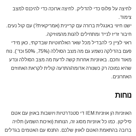
לחיצה על פלוס כדי להדליק. לחיצה ארוכה כדי להיכנס למצב
צימוד.
ישנו חיווי באנגלית ברורה עם קריינית (אמריקאית?) עם קול נעים.
חיבור זריז לנייד ומתחילים להנות מהמוזיקה.
ראוי לציין כי להבדיל מכל שאר האלחוטיות שבדקתי, כאן מידי
פעם בהדלקה נשמע גם מה מצב הסוללה (75%, 50% וכד’). נוח
מאוד וחכם. באוזניות אחרות קשה לדעת מה מצב הסוללה ונדע
שהיא נמוכה רק כשנורה אדומה/התרעה קולית לקראת האחוזים
האחרונים.
נוחות
האוזניות הן אוזניות IEM די סטנדרטיות ויושבות באוזן עם אטם
סיליקון. כמו כל אוזניות מסוג זה, הנוחות (ואיכות השמע) תלויה
ברובה בהתאמת האטם לאוזן שלכם. התנסו עם האטמים בגדלים