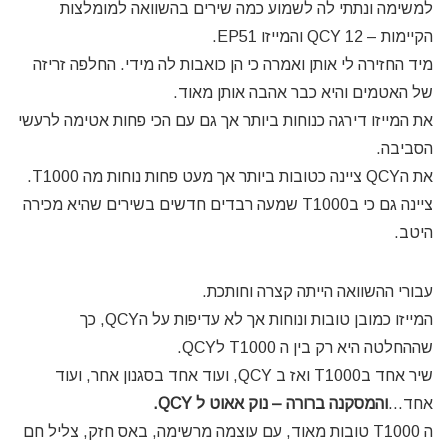
למשימה ונתתי לה לשמוע כמה שירים בהשוואה למומלצות
הקיימות – QCY 12 והמייזו EP51.
מיד החזירה לי אותן ואמרה כי הן כואבות לה מידי. החלפה זריזה
של האטמים והיא כבר אהבה אותן מאוד.
את המייזו דירגה כנוחות ביותר אך גם עם הכי פחות אטימה לרעשי
הסביבה.
את הQCY ציינה כטובות ביותר אך מעט פחות נוחות מה T1000.
ציינה גם כי בT1000 שמעה רבדים חדשים בשירים שהיא מכירה
היטב.
עבורי ההשוואה הייתה קצרה וחותכת.
המייזו כמובן טובות ונוחות אך לא עדיפות על הQCY, כך
שההחלטה היא רק בין ה T1000 לQCY.
שיר אחד בT1000 ואז ב QCY, ועוד אחד בסגנון אחר, ועוד
אחד…
והמסקנה ברורה – נוק אאוט ל QCY.
ה T1000 טובות מאוד, עם עוצמה מרשימה, באס חזק, צליל חם