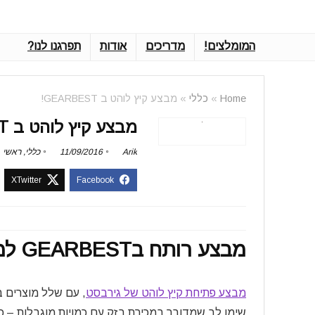
המומלצים!
מדריכים
אודות
תפרגנו לנו?
Home
»
כללי
»
מבצע קיץ לוהט ב GEARBEST!
מבצע קיץ לוהט ב GEARBEST!
Arik
11/09/2016
כללי
,
ראשי
מבצע רותח בGEARBEST למהירי החלטה ותגובה!
מבצע פתיחת קיץ לוהט של גירבסט
, עם שלל מוצרים ב
שימו לב שמדובר במכירת בזק עם כמויות מוגבלות – כד