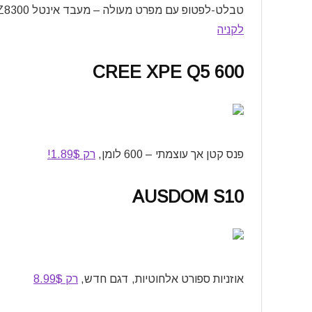
טבלט-לפטופ עם מפרט מעולה – מעבד אינטל Z8300, ארבע ג’יגה ראם! וינדוז 10, רק ב139.99
לקניה
CREE XPE Q5 600
פנס קטן אך עוצמתי – 600 לומן,
רק 1.89$!
AUSDOM S10
אוזניות ספורט אלחוטיות, דגם חדש,
רק 8.99$