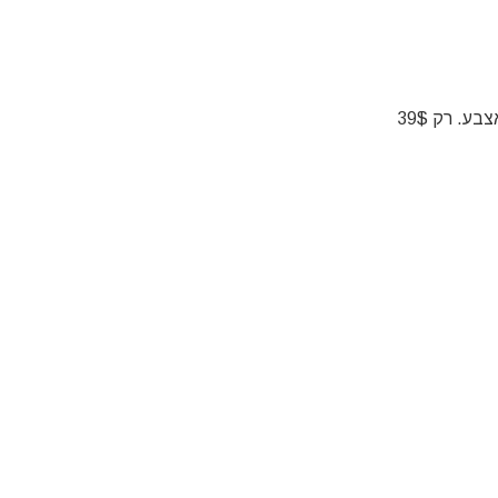
ע. רק 39$