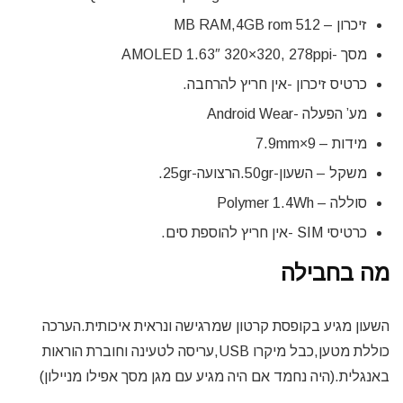
זיכרון – 512 MB RAM,4GB rom
מסך -AMOLED 1.63″ 320×320, 278ppi
כרטיס זיכרון -אין חריץ להרחבה.
מע’ הפעלה -Android Wear
מידות – 9×7.9mm
משקל – השעון-50gr.הרצועה-25gr.
סוללה – Polymer 1.4Wh
כרטיסי SIM -אין חריץ להוספת סים.
מה בחבילה
השעון מגיע בקופסת קרטון שמרגישה ונראית איכותית.הערכה
כוללת מטען,כבל מיקרו USB,עריסה לטעינה וחוברת הוראות
באנגלית­­­­­­.(היה נחמד אם היה מגיע עם מגן מסך אפילו מניילון)