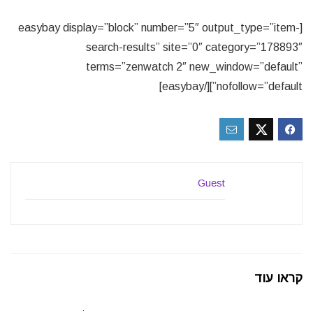
[easybay display=”block” number=”5″ output_type=”item-
search-results” site=”0″ category=”178893″
terms=”zenwatch 2″ new_window=”default”
nofollow=”default”][/easybay]
Guest
קראו עוד