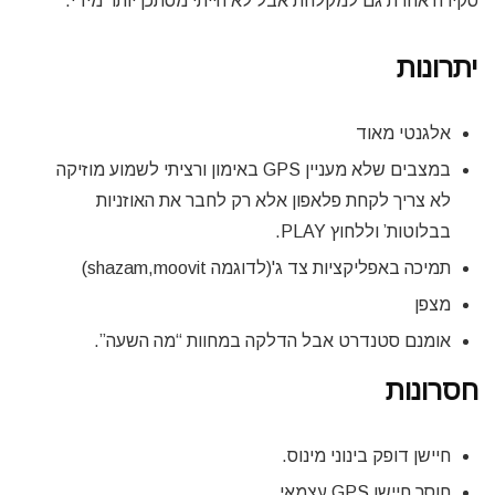
סקירה אחרת גם למקלחת אבל לא הייתי מסתכן יותר מידי.
יתרונות
אלגנטי מאוד
במצבים שלא מעניין GPS באימון ורציתי לשמוע מוזיקה
לא צריך לקחת פלאפון אלא רק לחבר את האוזניות
בבלוטות’ וללחוץ PLAY.
תמיכה באפליקציות צד ג'(לדוגמה shazam,moovit)
מצפן
אומנם סטנדרט אבל הדלקה במחוות “מה השעה”.
חסרונות
חיישן דופק בינוני מינוס.
חוסר חיישן GPS עצמאי.