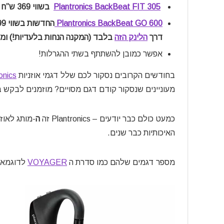
Plantronics BackBeat FIT 305
בשווי 369 ש”ח למשתפים את פוסט ההגרלה!
Plantronics BackBeat GO 600
החדשות בשווי 399 ש”ח לרוכשים אוזניות PLATRONICS מכל סוג באתר
דרך
הלינק הזה
בלבד (המקנה הנחות בלעדיות!) ומגי
אפשר כמובן להשתתף בשתי ההגרלות!
בחודשים הקרובים נסקור לכם שלל דגמי אוזניות
onics
מעוניינים שנסקור קודם דגם מסויים? מוזמנים לבקש ב
כמעט כולם כבר יודעים – Plantronics זה
ה
-מותג לאוז
האיכותיות כבר שנים.
מספר דגמים שלהם כמו סדרת ה
VOYAGER
לדוגמא, 