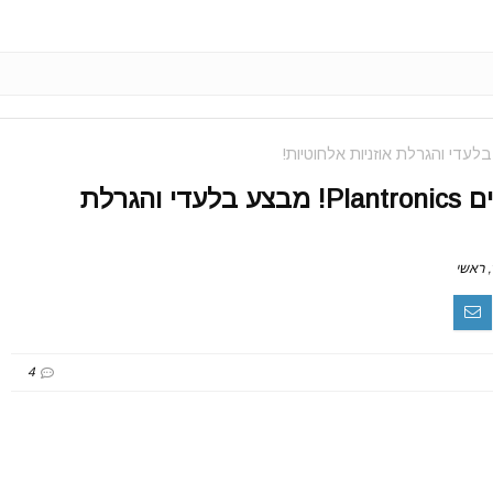
שומעים טוב? שומעים Plantronics! מבצע בלעדי והגרלת
,
ראשי
4