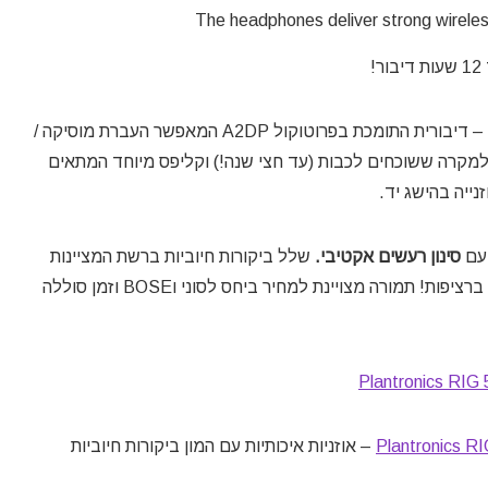
ר!
– דיבורית התומכת בפרוטוקול A2DP המאפשר העברת מוסיקה /
יי הסוללה למקרה ששוכחים לכבות (עד חצי שנה!) וקליפס מיוחד המתאים
ייה בהישג יד.
 עם
סינון רעשים אקטיבי.
שלל ביקורות חיוביות ברשת המציינות
לחיוב את זמן הסוללה היוצא מין הכלל – כ24 שעות ברציפות! תמורה מצויינת למחיר ביחס לסוני וBOSE וזמן סוללה
– אוזניות איכותיות עם המון ביקורות חיוביות