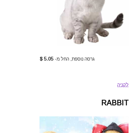
גרסה נוספת, החל מ-
5.05 $
לקניה
RABBIT