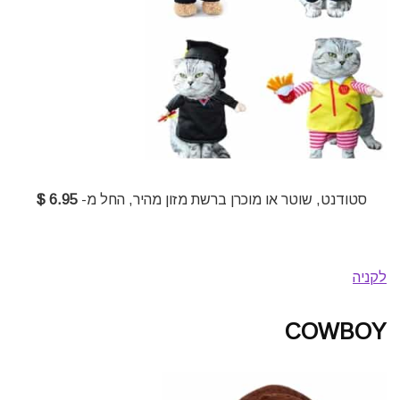
סטודנט, שוטר או מוכרן ברשת מזון מהיר, החל מ-
6.95 $
לקניה
COWBOY