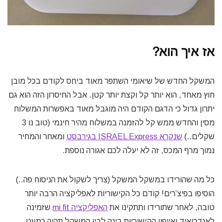
אז איך הוא?
המשקל החדש של שיאומי השתפר מאוד ביחס לקודם בכל מובן
חוץ מאחד, הוא יותר קל וקצת יותר קטן. אבל החיסרון הזה הוא גם
יתרון גדול כי הדגם הקודם היה מוגבל מאוד באפשרות המשלוח
מסין והחדש ממש קל להזמנה במשלוח מהיר חינמי (טוב נו 3
שקלים..)
שנקרא ISRAEL Express בגירבסט
ומאחר והמחיר
נמוך מרף המכס, זה לא יעלה לכם אגורה נוספת.
כל מה שהורידו במשקל המשקל (צריך לשקול את הניסוח פה..)
הוסיפו בפיצ’רים! קודם כל הקישוריות לאפליקציה הרבה יותר
טובה, לאחר שתורידו ותתקינו את
האפליקציה mi fit
שזמינה
לאנדרואיד ואייפון הקישוריות בינה לבין המשקל תהיה כמעט