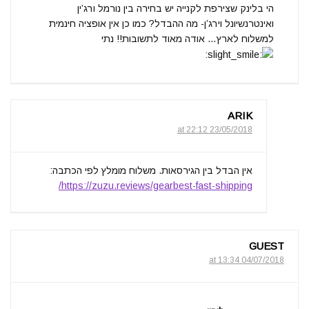
הי בלינק שצירפת לקנייה יש בחירה בין נורמל ורג’ין
ואינטרנשיונל וירג’ן- מה ההבדל? כמו כן אין אופציה חינמית
למשלוח לארץ… אודה מאוד לתשובות!! נתי
ARIK
23/05/2018 at 22:12
אין הבדל בין הגירסאות. משלוח מומלץ לפי הכתבה:
https://zuzu.reviews/gearbest-fast-shipping/
GUEST
04/07/2018 at 13:34