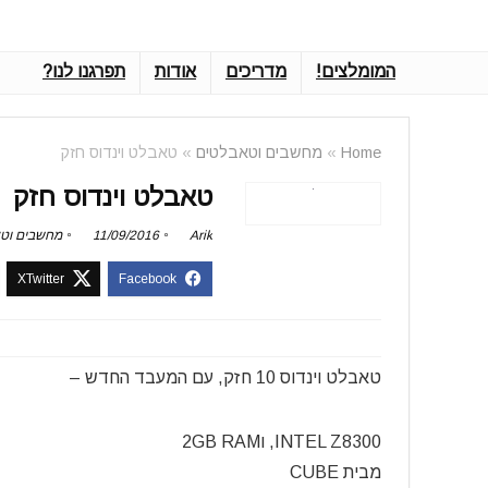
המומלצים!
מדריכים
אודות
תפרגנו לנו?
Home
»
מחשבים וטאבלטים
»
טאבלט וינדוס חזק
טאבלט וינדוס חזק
Arik
11/09/2016
מחשבים וט
טאבלט וינדוס 10 חזק, עם המעבד החדש –
INTEL Z8300, ו2GB RAM
מבית CUBE